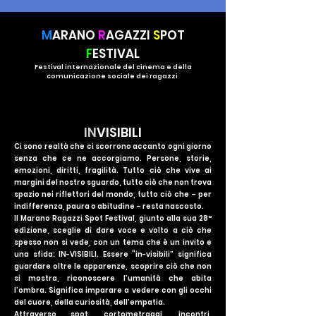
M
ARANO
R
AGAZZI
S
POT
F
ESTIVAL
Festival internazionale del cinema e della
comunicazione sociale dei ragazzi
IN
VISIBILI
Ci sono realtà che ci scorrono accanto ogni giorno
senza che ce ne accorgiamo. Persone, storie,
emozioni, diritti, fragilità. Tutto ciò che vive ai
margini del nostro sguardo, tutto ciò che non trova
spazio nei riflettori del mondo, tutto ciò che – per
indifferenza, paura o abitudine – resta nascosto.
Il Marano Ragazzi Spot Festival, giunto alla sua 28ª
edizione, sceglie di dare voce e volto a ciò che
spesso non si vede, con un tema che è un invito e
una sfida: IN-VISIBILI. Essere “in-visibili” significa
guardare oltre le apparenze, scoprire ciò che non
si mostra, riconoscere l’umanità che abita
l’ombra. Significa imparare a vedere con gli occhi
del cuore, della curiosità, dell’empatia.
Attraverso spot, cortometraggi, incontri,