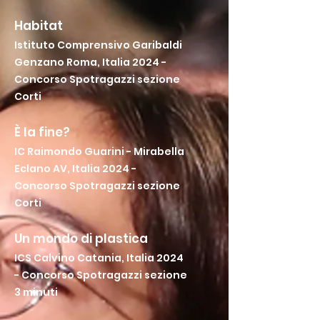
Habitat
Istituto Comprensivo Garibaldi
Genzano Roma, Italia 2024 -
Concorso Spotragazzi sezione
Corti
È la fine?
IC Raimondo Guarini - Mirabella
Eclano AV, Italia 2024 -
Concorso Spotragazzi sezione
Corti
Un mondo di plastica
ICS Calvino Catania, Italia 2024
- Concorso Spotragazzi sezione
3 minuti