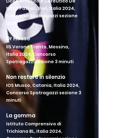
Liceo Artistico e Coreutico De
Nittis Pascali, Bari, Italia 2024,
Concorso Spotragazzi sezione
Corti
Dr House
IIS Verona Trento, Messina,
Italia 2024, Concorso
Spotragazzi sezione 3 minuti
Non restare in silenzio
IOS Musco, Catania, Italia 2024,
Concorso Spotragazzi sezione 3
minuti
La gomma
Istituto Comprensivo di
Trichiana BL, Italia 2024,