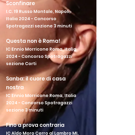
Sconfinare
I.C. 19 Russo Montale, Napoli,
Italia 2024 - Concorso
Spotragazzi sezione 3 minuti
Questa non è Roma!
IC Ennio Morricone Roma, Italia
2024 - Concorso Spotragazzi
sezione Corti
Sanba: il cuore di casa
nostra
IC Ennio Morricone Roma, Italia
2024 - Concorso Spotragazzi
sezione 3 minuti
Fino a prova contraria
IC Aldo Moro Cerro al Lambro MI,