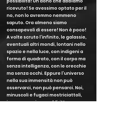
possibilità! Un dono che abbiamo
ricevuto! Se avessimo optato per il
no, non lo avremmo nemmeno
saputo. Ora almeno siamo
consapevoli di essere! Non è poco!
A volte scruto l’infinito, le galassie,
eventuali altri mondi, lontani nello
spazio e nella luce, con indigeni a
forma di quadrato, con il corpo ma
senza intelligenza, con le orecchie
ma senza occhi. Eppure l’universo
nella sua immensità non può
osservarci, non può pensarci. Noi,
minuscoli e fugaci mostriciattoli,
invece, possiamo addirittura
contemplarlo! Non è un’enorme
ricchezza? Anche perché non
possiamo pretendere una seconda
occasione! La vita è una! Se c’è! Poi