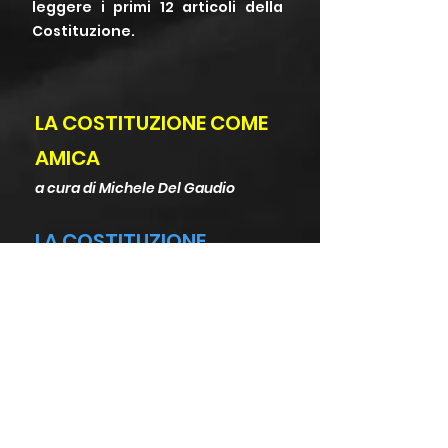
leggere i primi 12 articoli della
Costituzione.
LA COSTITUZIONE COME
AMICA
a cura di Michele Del Gaudio
LA COSTITUZIONE
La Costituzione? Eccola, ve la
regalo! Questa è la mia
Costituzione... questi sono i
miei colori... Sì, perché la
Costituzione è un disegno che
ognuno di noi può colorare
come vuole, con le sfumature